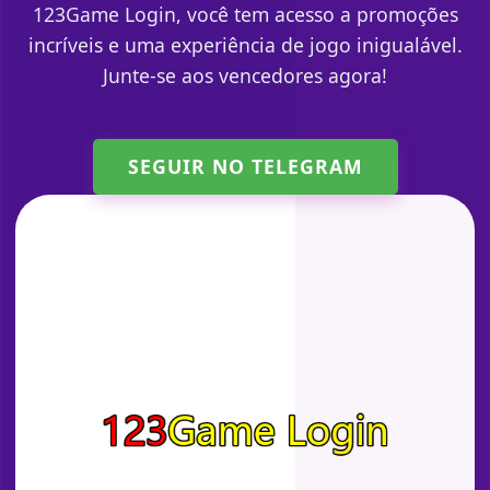
123Game Login, você tem acesso a promoções
incríveis e uma experiência de jogo inigualável.
Junte-se aos vencedores agora!
SEGUIR NO TELEGRAM