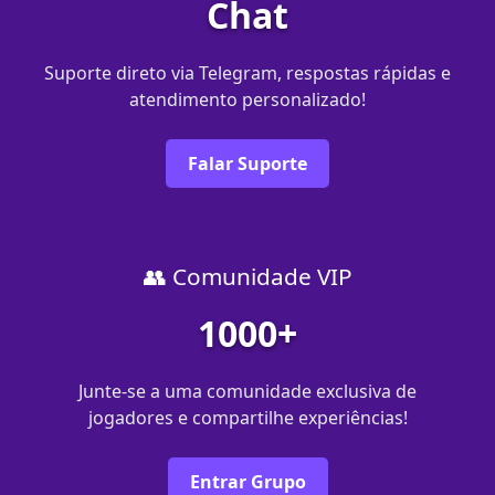
Chat
Suporte direto via Telegram, respostas rápidas e
atendimento personalizado!
Falar Suporte
👥 Comunidade VIP
1000+
Junte-se a uma comunidade exclusiva de
jogadores e compartilhe experiências!
Entrar Grupo