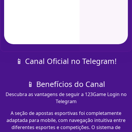
📱 Canal Oficial no Telegram!
📱 Benefícios do Canal
Descubra as vantagens de seguir a 123Game Login no
Telegram
A seção de apostas esportivas foi completamente
adaptada para mobile, com navegação intuitiva entre
diferentes esportes e competições. O sistema de