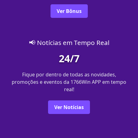
Ver Bônus
📢 Notícias em Tempo Real
24/7
Fique por dentro de todas as novidades,
promoções e eventos da 1766Win APP em tempo
real!
Ver Notícias