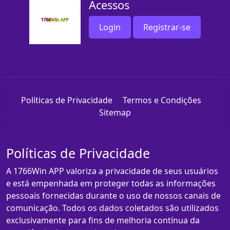
Acessos
Login
Registrar-se
Políticas de Privacidade
Termos e Condições
Sitemap
Políticas de Privacidade
A 1766Win APP valoriza a privacidade de seus usuários
e está empenhada em proteger todas as informações
pessoais fornecidas durante o uso de nossos canais de
comunicação. Todos os dados coletados são utilizados
exclusivamente para fins de melhoria contínua da