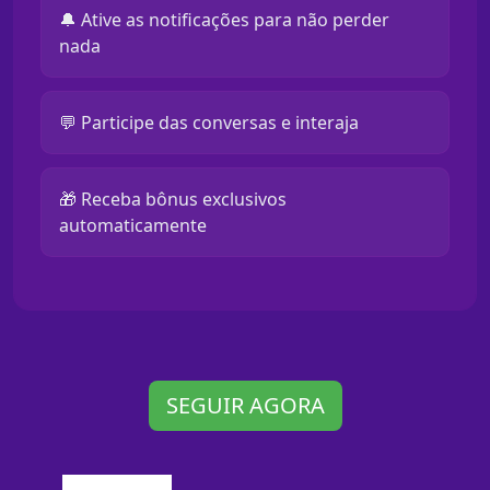
🔔 Ative as notificações para não perder
nada
💬 Participe das conversas e interaja
🎁 Receba bônus exclusivos
automaticamente
SEGUIR AGORA