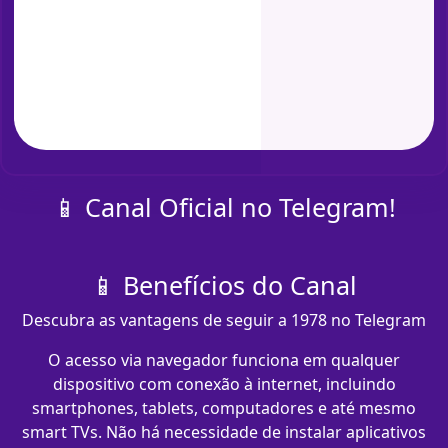
📱 Canal Oficial no Telegram!
📱 Benefícios do Canal
Descubra as vantagens de seguir a 1978 no Telegram
O acesso via navegador funciona em qualquer
dispositivo com conexão à internet, incluindo
smartphones, tablets, computadores e até mesmo
smart TVs. Não há necessidade de instalar aplicativos