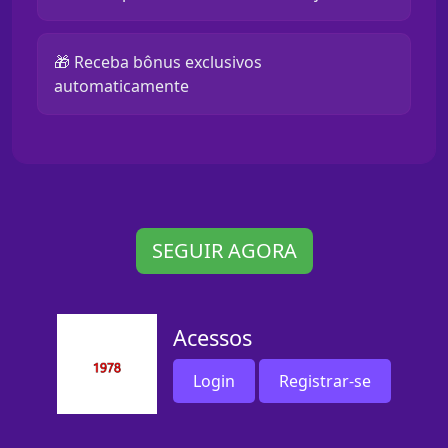
🎁 Receba bônus exclusivos
automaticamente
SEGUIR AGORA
Acessos
Login
Registrar-se