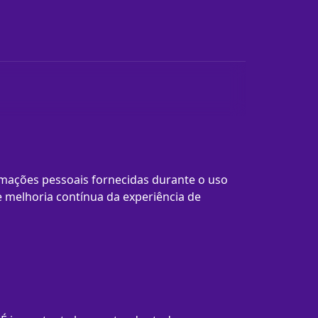
rmações pessoais fornecidas durante o uso
e melhoria contínua da experiência de