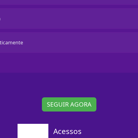
a
aticamente
SEGUIR AGORA
Acessos