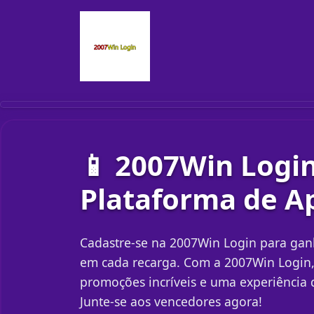
📱 2007Win Logi
Plataforma de A
Cadastre-se na 2007Win Login para gan
em cada recarga. Com a 2007Win Login,
promoções incríveis e uma experiência d
Junte-se aos vencedores agora!