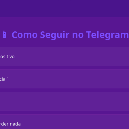
📱 Como Seguir no Telegram
ositivo
ial"
erder nada