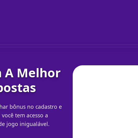
n A Melhor
postas
har bônus no cadastro e
 você tem acesso a
e jogo inigualável.