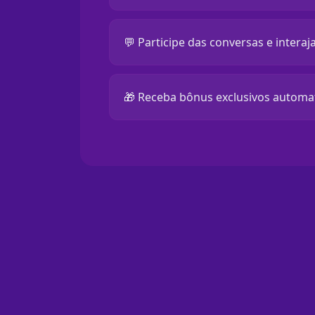
💬 Participe das conversas e interaj
🎁 Receba bônus exclusivos autom