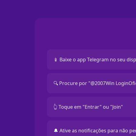
📱 Baixe o app Telegram no seu disp
🔍 Procure por "@2007Win LoginOfic
👆 Toque em "Entrar" ou "Join"
🔔 Ative as notificações para não p