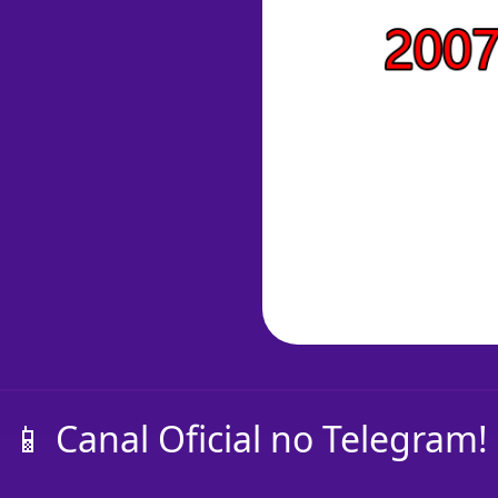
📱 Canal Oficial no Telegram!