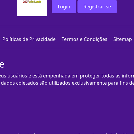
Login
Registrar-se
Políticas de Privacidade
Termos e Condições
Sitemap
de
seus usuários e está empenhada em proteger todas as info
dados coletados são utilizados exclusivamente para fins d