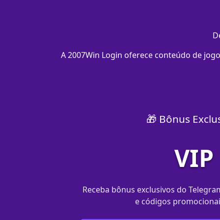
D
A 2007Win Login oferece conteúdo de jogos
🎁 Bônus Exclu
VIP
Receba bônus exclusivos do Telegra
e códigos promocionai