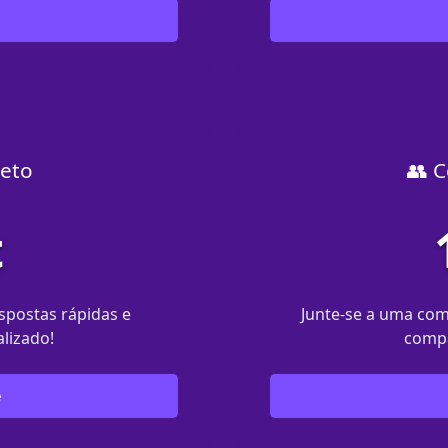
reto
👥 
t
espostas rápidas e
Junte-se a uma com
lizado!
compa
e