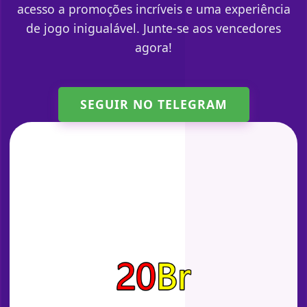
acesso a promoções incríveis e uma experiência
de jogo inigualável. Junte-se aos vencedores
agora!
SEGUIR NO TELEGRAM