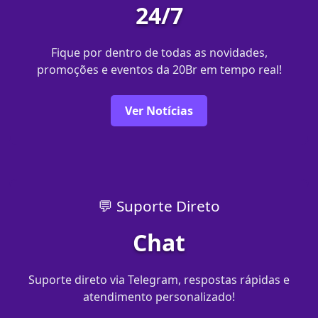
24/7
Fique por dentro de todas as novidades,
promoções e eventos da 20Br em tempo real!
Ver Notícias
💬 Suporte Direto
Chat
Suporte direto via Telegram, respostas rápidas e
atendimento personalizado!