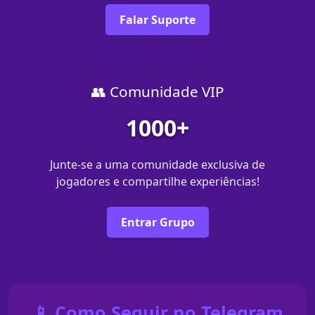
Falar Suporte
👥 Comunidade VIP
1000+
Junte-se a uma comunidade exclusiva de
jogadores e compartilhe experiências!
Entrar Grupo
📱 Como Seguir no Telegram