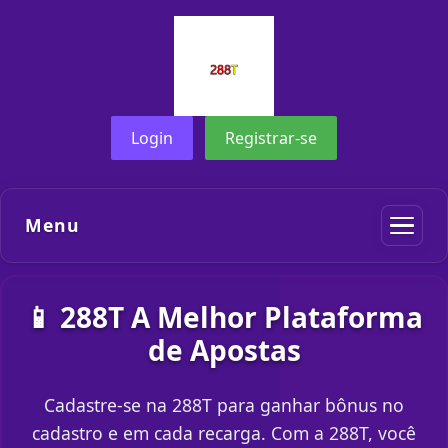
Login
Registrar-se
Menu
📱 288T A Melhor Plataforma
de Apostas
Cadastre-se na 288T para ganhar bônus no
cadastro e em cada recarga. Com a 288T, você