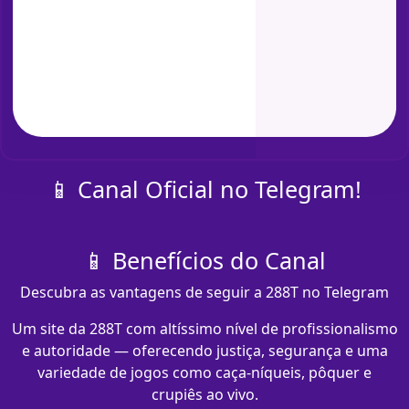
📱 Canal Oficial no Telegram!
📱 Benefícios do Canal
Descubra as vantagens de seguir a 288T no Telegram
Um site da 288T com altíssimo nível de profissionalismo
e autoridade — oferecendo justiça, segurança e uma
variedade de jogos como caça-níqueis, pôquer e
crupiês ao vivo.