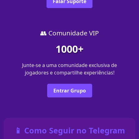
Falar Suporte
👥 Comunidade VIP
1000+
Junte-se a uma comunidade exclusiva de
jogadores e compartilhe experiências!
Entrar Grupo
📱 Como Seguir no Telegram