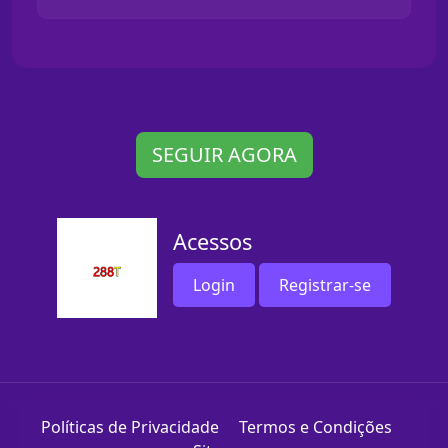
SEGUIR AGORA
Acessos
Login
Registrar-se
Políticas de Privacidade
Termos e Condições