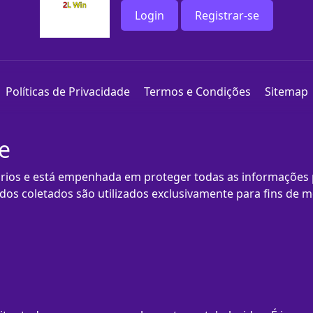
Login
Registrar-se
Políticas de Privacidade
Termos e Condições
Sitemap
de
uários e está empenhada em proteger todas as informações 
os coletados são utilizados exclusivamente para fins de m