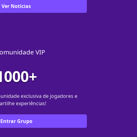
Ver Notícias
Comunidade VIP
1000+
unidade exclusiva de jogadores e
rtilhe experiências!
Entrar Grupo