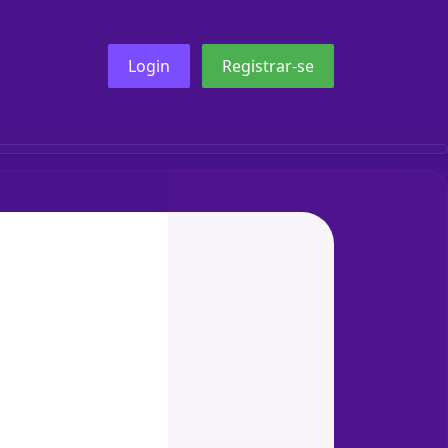
Login
Registrar-se