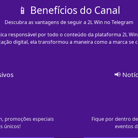
📱 Benefícios do Canal
Descubra as vantagens de seguir a 2L Win no Telegram
égica responsável por todo o conteúdo da plataforma 2L Wi
ação digital, ela transformou a maneira como a marca se 
sivos
📢 Notí
m, promoções especiais
Fique por dentro d
s únicos!
eventos d