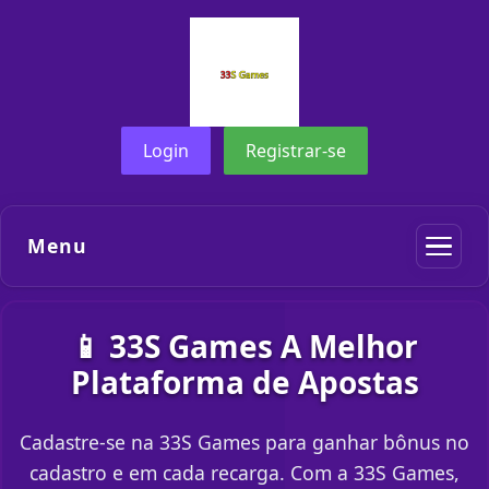
Login
Registrar-se
Menu
📱 33S Games A Melhor
Plataforma de Apostas
Cadastre-se na 33S Games para ganhar bônus no
cadastro e em cada recarga. Com a 33S Games,