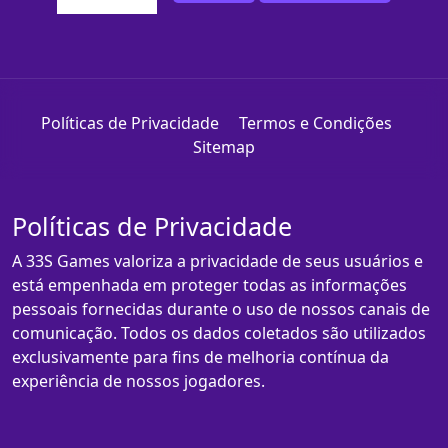
Políticas de Privacidade
Termos e Condições
Sitemap
Políticas de Privacidade
A 33S Games valoriza a privacidade de seus usuários e
está empenhada em proteger todas as informações
pessoais fornecidas durante o uso de nossos canais de
comunicação. Todos os dados coletados são utilizados
exclusivamente para fins de melhoria contínua da
experiência de nossos jogadores.