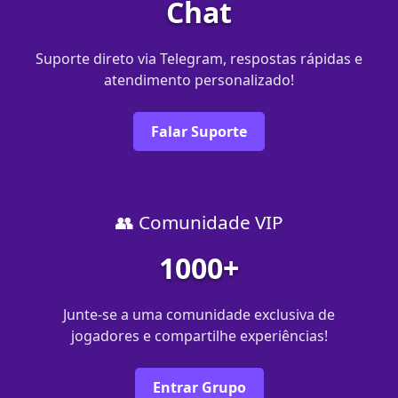
Chat
Suporte direto via Telegram, respostas rápidas e
atendimento personalizado!
Falar Suporte
👥 Comunidade VIP
1000+
Junte-se a uma comunidade exclusiva de
jogadores e compartilhe experiências!
Entrar Grupo