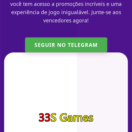
você tem acesso a promoções incríveis e uma
experiência de jogo inigualável. Junte-se aos
vencedores agora!
SEGUIR NO TELEGRAM