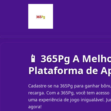
📱 365Pg A Melh
Plataforma de A
Cadastre-se na 365Pg para ganhar bônu
recarga. Com a 365Pg, você tem acesso 
uma experiência de jogo inigualável. J
agora!