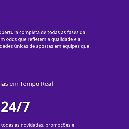
obertura completa de todas as fases da
om odds que refletem a qualidade e a
nidades únicas de apostas em equipes que
cias em Tempo Real
24/7
e todas as novidades, promoções e