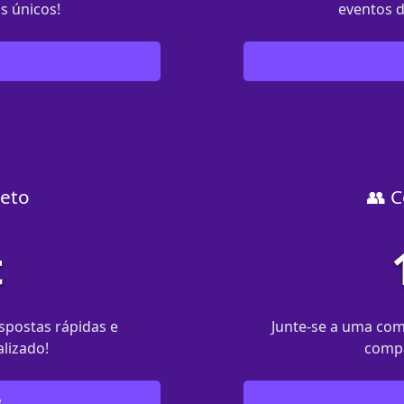
s únicos!
eventos d
reto
👥 
t
espostas rápidas e
Junte-se a uma com
lizado!
compa
e