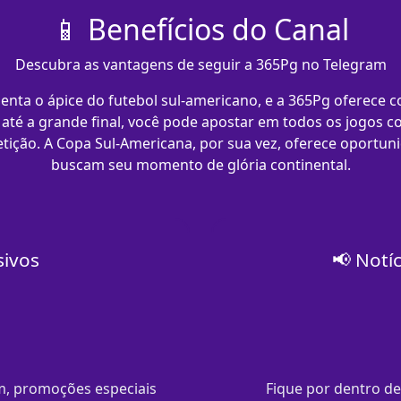
📱 Benefícios do Canal
Descubra as vantagens de seguir a 365Pg no Telegram
enta o ápice do futebol sul-americano, e a 365Pg oferece c
 até a grande final, você pode apostar em todos os jogos c
tição. A Copa Sul-Americana, por sua vez, oferece oportu
buscam seu momento de glória continental.
sivos
📢 Notí
m, promoções especiais
Fique por dentro d