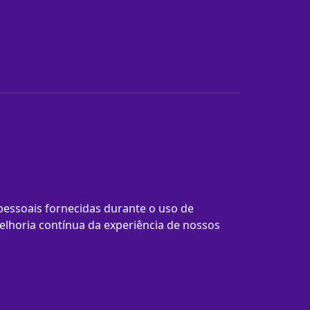
pessoais fornecidas durante o uso de
elhoria contínua da experiência de nossos