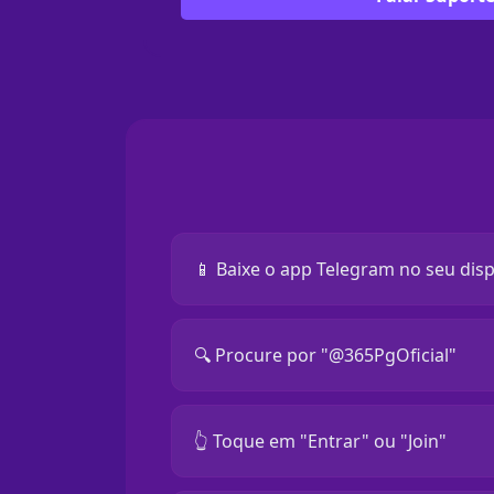
📱 Baixe o app Telegram no seu disp
🔍 Procure por "@365PgOficial"
👆 Toque em "Entrar" ou "Join"