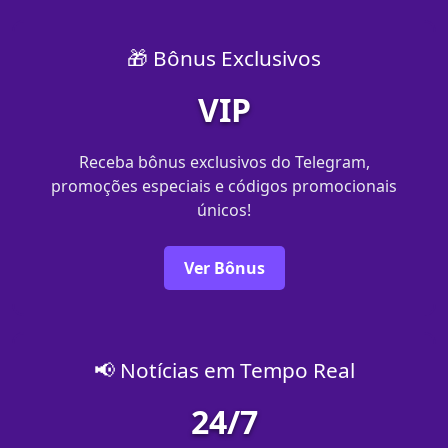
🎁 Bônus Exclusivos
VIP
Receba bônus exclusivos do Telegram,
promoções especiais e códigos promocionais
únicos!
Ver Bônus
📢 Notícias em Tempo Real
24/7