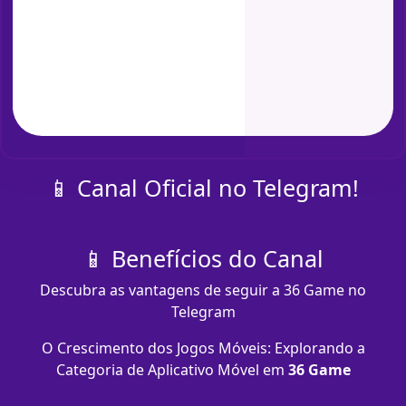
📱 Canal Oficial no Telegram!
📱 Benefícios do Canal
Descubra as vantagens de seguir a 36 Game no
Telegram
O Crescimento dos Jogos Móveis: Explorando a
Categoria de Aplicativo Móvel em
36 Game