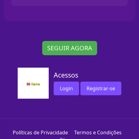
SEGUIR AGORA
Acessos
Login
Registrar-se
Políticas de Privacidade
Termos e Condições