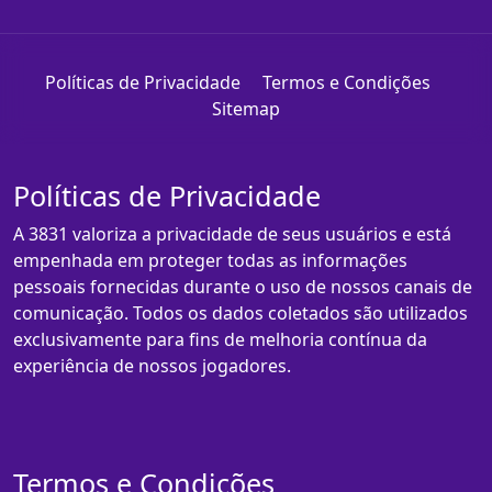
Políticas de Privacidade
Termos e Condições
Sitemap
Políticas de Privacidade
A 3831 valoriza a privacidade de seus usuários e está
empenhada em proteger todas as informações
pessoais fornecidas durante o uso de nossos canais de
comunicação. Todos os dados coletados são utilizados
exclusivamente para fins de melhoria contínua da
experiência de nossos jogadores.
Termos e Condições