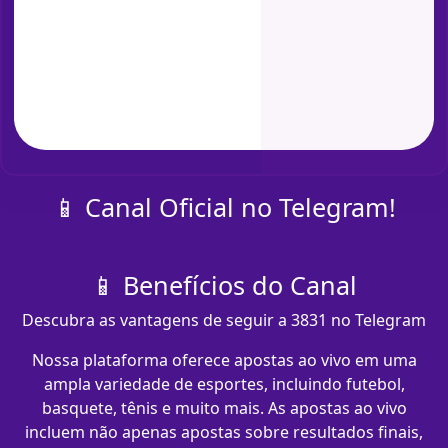
📱 Canal Oficial no Telegram!
📱 Benefícios do Canal
Descubra as vantagens de seguir a 3831 no Telegram
Nossa plataforma oferece apostas ao vivo em uma
ampla variedade de esportes, incluindo futebol,
basquete, tênis e muito mais. As apostas ao vivo
incluem não apenas apostas sobre resultados finais,