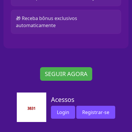
🎁 Receba bônus exclusivos
automaticamente
SEGUIR AGORA
Acessos
Login
Registrar-se