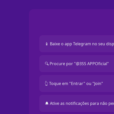
📱 Baixe o app Telegram no seu disp
🔍 Procure por "@3SS APPOficial"
👆 Toque em "Entrar" ou "Join"
🔔 Ative as notificações para não p