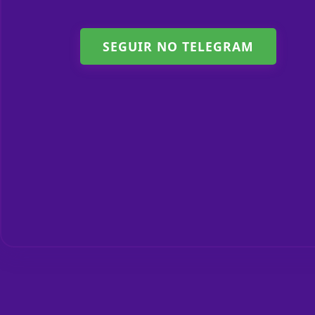
SEGUIR NO TELEGRAM