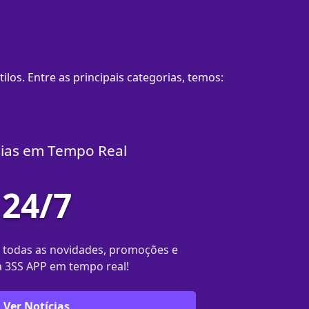
os. Entre as principais categorias, temos:
cias em Tempo Real
24/7
e todas as novidades, promoções e
a 3SS APP em tempo real!
Ver Notícias