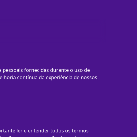
s pessoais fornecidas durante o uso de
elhoria contínua da experiência de nossos
rtante ler e entender todos os termos