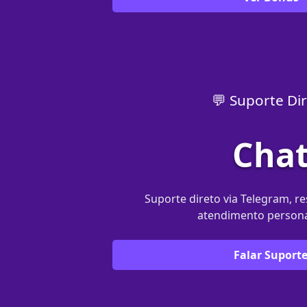
💬 Suporte Di
Cha
Suporte direto via Telegram, r
atendimento persona
Falar Suport