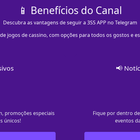
📱 Benefícios do Canal
Descubra as vantagens de seguir a 3SS APP no Telegram
e jogos de cassino, com opções para todos os gostos e estil
sivos
📢 Notí
m, promoções especiais
Fique por dentro d
s únicos!
eventos d