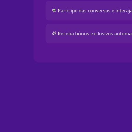
💬 Participe das conversas e interaj
🎁 Receba bônus exclusivos autom