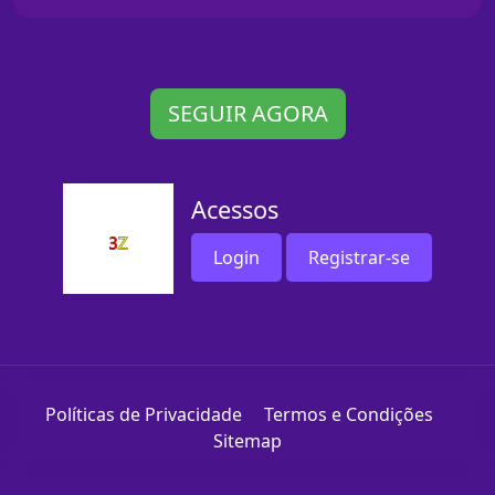
SEGUIR AGORA
Acessos
Login
Registrar-se
Políticas de Privacidade
Termos e Condições
Sitemap