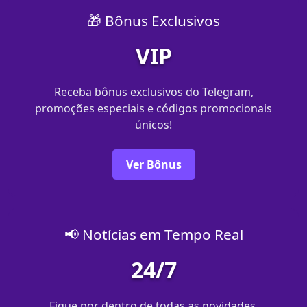
🎁 Bônus Exclusivos
VIP
Receba bônus exclusivos do Telegram,
promoções especiais e códigos promocionais
únicos!
Ver Bônus
📢 Notícias em Tempo Real
24/7
Fique por dentro de todas as novidades,