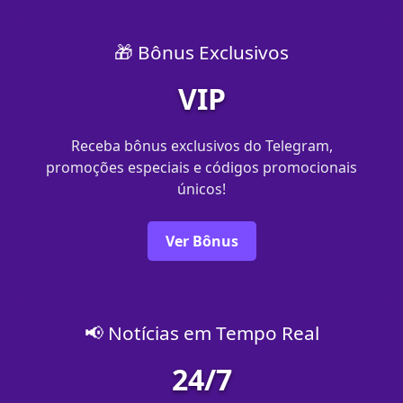
🎁 Bônus Exclusivos
VIP
Receba bônus exclusivos do Telegram,
promoções especiais e códigos promocionais
únicos!
Ver Bônus
📢 Notícias em Tempo Real
24/7