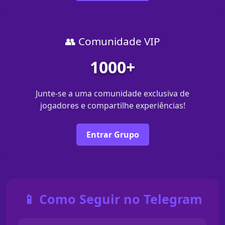
👥 Comunidade VIP
1000+
Junte-se a uma comunidade exclusiva de
jogadores e compartilhe experiências!
Entrar Grupo
📱 Como Seguir no Telegram