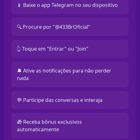
📱 Baixe o app Telegram no seu dispositivo
🔍 Procure por "@433BrOficial"
👆 Toque em "Entrar" ou "Join"
🔔 Ative as notificações para não perder
nada
💬 Participe das conversas e interaja
🎁 Receba bônus exclusivos
automaticamente