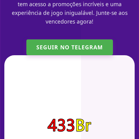
tem acesso a promoções incríveis e uma
experiência de jogo inigualável. Junte-se aos
vencedores agora!
SEGUIR NO TELEGRAM