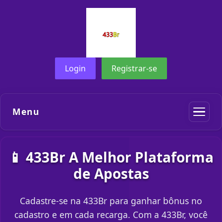
Login
Registrar-se
Menu
📱 433Br A Melhor Plataforma
de Apostas
Cadastre-se na 433Br para ganhar bônus no
cadastro e em cada recarga. Com a 433Br, você