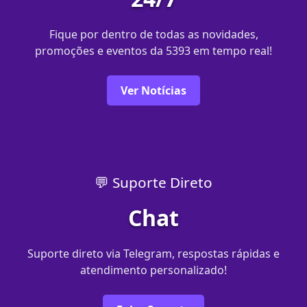
Fique por dentro de todas as novidades,
promoções e eventos da 5393 em tempo real!
Ver Notícias
💬 Suporte Direto
Chat
Suporte direto via Telegram, respostas rápidas e
atendimento personalizado!