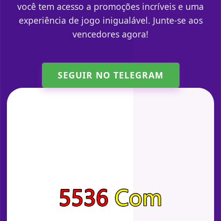
você tem acesso a promoções incríveis e uma
experiência de jogo inigualável. Junte-se aos
vencedores agora!
SEGUIR NO TELEGRAM