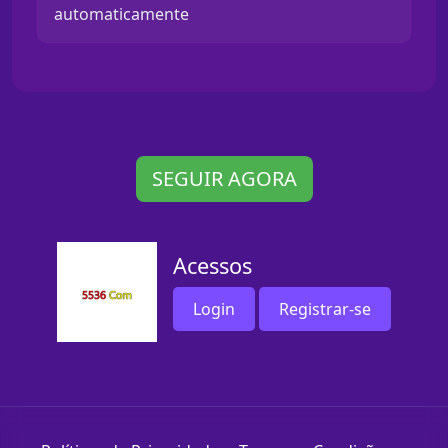
automaticamente
SEGUIR AGORA
Acessos
Login
Registrar-se