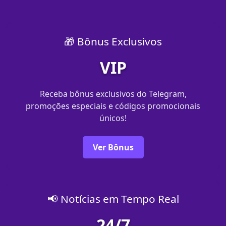
🎁 Bônus Exclusivos
VIP
Receba bônus exclusivos do Telegram,
promoções especiais e códigos promocionais
únicos!
Ver Bônus
📢 Notícias em Tempo Real
24/7