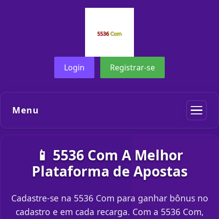
Login
Registrar-se
Menu
📱 5536 Com A Melhor
Plataforma de Apostas
Cadastre-se na 5536 Com para ganhar bônus no
cadastro e em cada recarga. Com a 5536 Com,