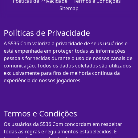
Políticas de Privacidade
Termos e Condições
Sitemap
Políticas de Privacidade
A 5536 Com valoriza a privacidade de seus usuários e
está empenhada em proteger todas as informações
pessoais fornecidas durante o uso de nossos canais de
comunicação. Todos os dados coletados são utilizados
exclusivamente para fins de melhoria contínua da
experiência de nossos jogadores.
Termos e Condições
Os usuários da 5536 Com concordam em respeitar
todas as regras e regulamentos estabelecidos. É