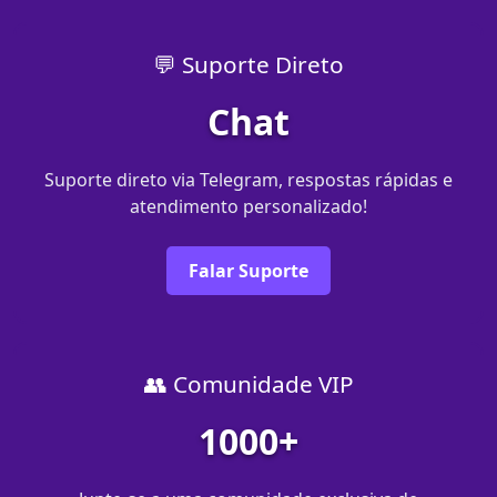
💬 Suporte Direto
Chat
Suporte direto via Telegram, respostas rápidas e
atendimento personalizado!
Falar Suporte
👥 Comunidade VIP
1000+