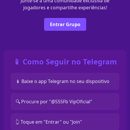
Junte-se a uma comunidade exclusiva de
jogadores e compartilhe experiências!
Entrar Grupo
📱 Como Seguir no Telegram
📱 Baixe o app Telegram no seu dispositivo
🔍 Procure por "@555Fb VipOficial"
👆 Toque em "Entrar" ou "Join"