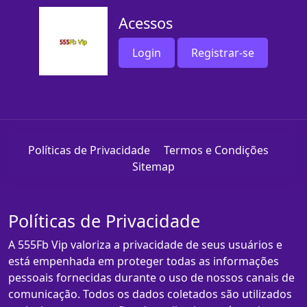
Acessos
Login
Registrar-se
Políticas de Privacidade
Termos e Condições
Sitemap
Políticas de Privacidade
A 555Fb Vip valoriza a privacidade de seus usuários e
está empenhada em proteger todas as informações
pessoais fornecidas durante o uso de nossos canais de
comunicação. Todos os dados coletados são utilizados