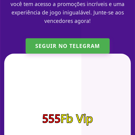
você tem acesso a promoções incríveis e uma
experiência de jogo inigualável. Junte-se aos
vencedores agora!
SEGUIR NO TELEGRAM