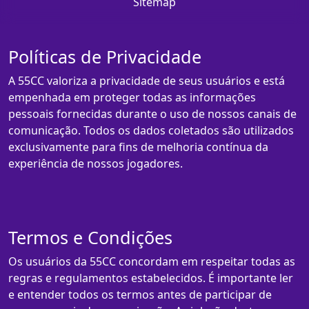
Sitemap
Políticas de Privacidade
A 55CC valoriza a privacidade de seus usuários e está
empenhada em proteger todas as informações
pessoais fornecidas durante o uso de nossos canais de
comunicação. Todos os dados coletados são utilizados
exclusivamente para fins de melhoria contínua da
experiência de nossos jogadores.
Termos e Condições
Os usuários da 55CC concordam em respeitar todas as
regras e regulamentos estabelecidos. É importante ler
e entender todos os termos antes de participar de