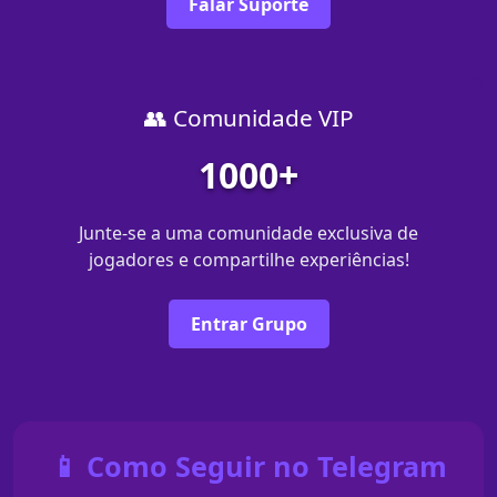
Falar Suporte
👥 Comunidade VIP
1000+
Junte-se a uma comunidade exclusiva de
jogadores e compartilhe experiências!
Entrar Grupo
📱 Como Seguir no Telegram