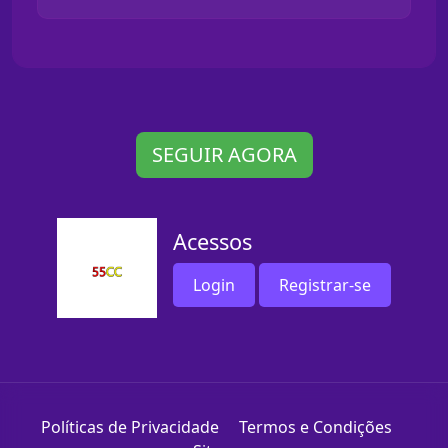
SEGUIR AGORA
Acessos
Login
Registrar-se
Políticas de Privacidade
Termos e Condições