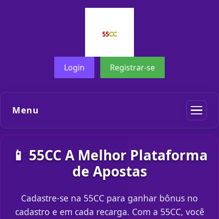
Login
Registrar-se
Menu
📱 55CC A Melhor Plataforma
de Apostas
Cadastre-se na 55CC para ganhar bônus no
cadastro e em cada recarga. Com a 55CC, você