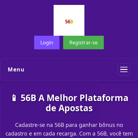
Login
Registrar-se
Menu
📱 56B A Melhor Plataforma
de Apostas
Cadastre-se na 56B para ganhar bônus no
cadastro e em cada recarga. Com a 56B, você tem