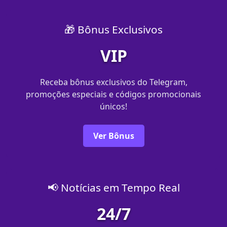
🎁 Bônus Exclusivos
VIP
Receba bônus exclusivos do Telegram,
promoções especiais e códigos promocionais
únicos!
Ver Bônus
📢 Notícias em Tempo Real
24/7