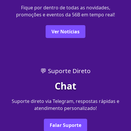
Fique por dentro de todas as novidades,
promoções e eventos da 56B em tempo real!
Ver Notícias
💬 Suporte Direto
Chat
Suporte direto via Telegram, respostas rápidas e
atendimento personalizado!
Falar Suporte