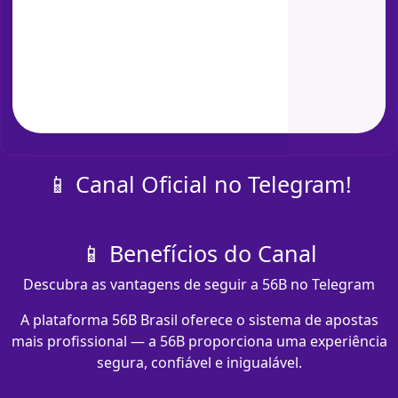
📱 Canal Oficial no Telegram!
📱 Benefícios do Canal
Descubra as vantagens de seguir a 56B no Telegram
A plataforma 56B Brasil oferece o sistema de apostas
mais profissional — a 56B proporciona uma experiência
segura, confiável e inigualável.