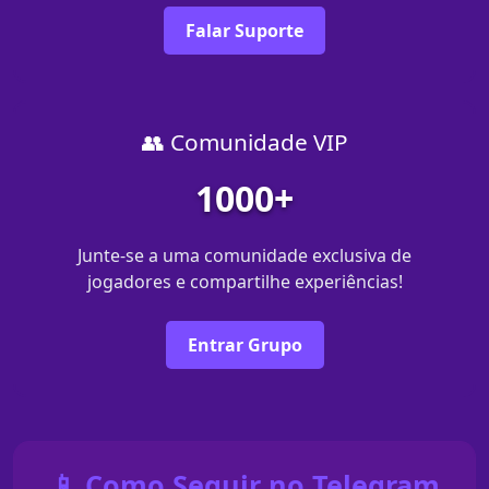
Falar Suporte
👥 Comunidade VIP
1000+
Junte-se a uma comunidade exclusiva de
jogadores e compartilhe experiências!
Entrar Grupo
📱 Como Seguir no Telegram