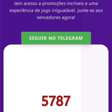
tem acesso a promoções incríveis e uma
experiência de jogo inigualável. Junte-se aos
vencedores agora!
SEGUIR NO TELEGRAM