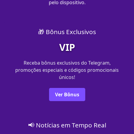
pelo dispositivo.
🎁 Bônus Exclusivos
VIP
Receba bônus exclusivos do Telegram,
promoções especiais e códigos promocionais
únicos!
Ver Bônus
📢 Notícias em Tempo Real