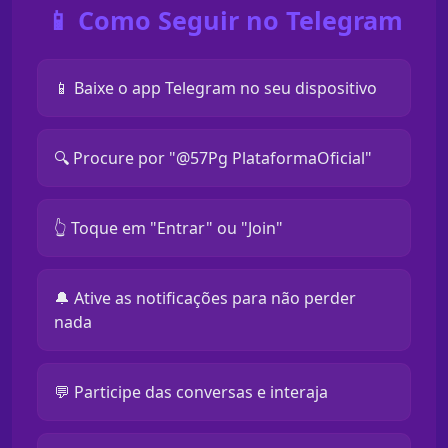
📱 Como Seguir no Telegram
📱 Baixe o app Telegram no seu dispositivo
🔍 Procure por "@57Pg PlataformaOficial"
👆 Toque em "Entrar" ou "Join"
🔔 Ative as notificações para não perder
nada
💬 Participe das conversas e interaja