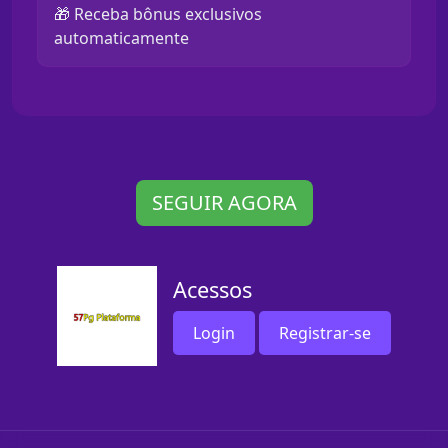
🎁 Receba bônus exclusivos
automaticamente
SEGUIR AGORA
Acessos
Login
Registrar-se