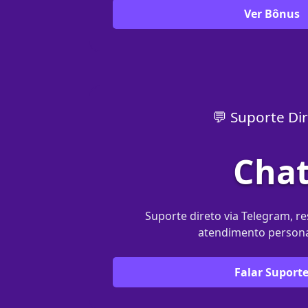
Ver Bônus
💬 Suporte Di
Cha
Suporte direto via Telegram, r
atendimento persona
Falar Suport