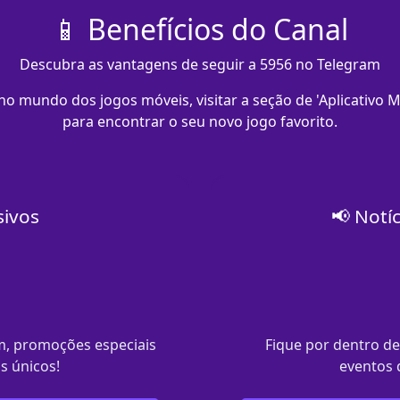
📱 Benefícios do Canal
Descubra as vantagens de seguir a 5956 no Telegram
o mundo dos jogos móveis, visitar a seção de 'Aplicativo M
para encontrar o seu novo jogo favorito.
sivos
📢 Notí
m, promoções especiais
Fique por dentro d
s únicos!
eventos 