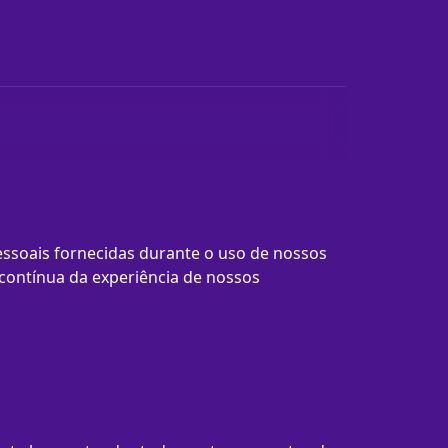
essoais fornecidas durante o uso de nossos
 contínua da experiência de nossos