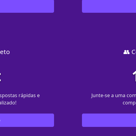
reto
👥 
t
espostas rápidas e
Junte-se a uma com
lizado!
compa
e