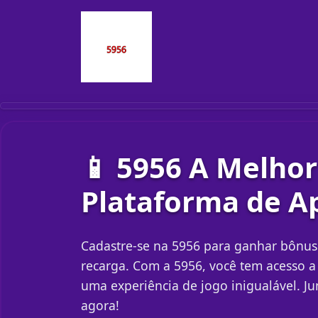
📱 5956 A Melhor
Plataforma de A
Cadastre-se na 5956 para ganhar bônus
recarga. Com a 5956, você tem acesso a
uma experiência de jogo inigualável. J
agora!