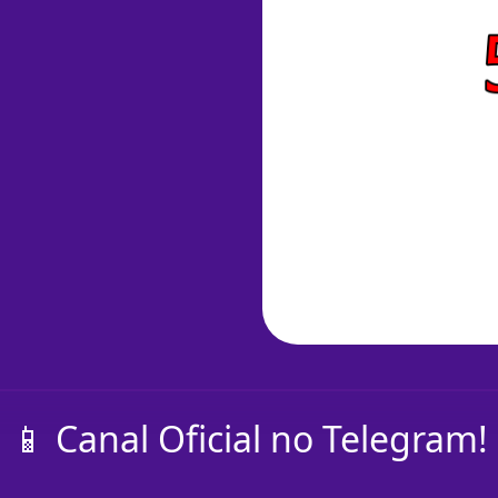
📱 Canal Oficial no Telegram!