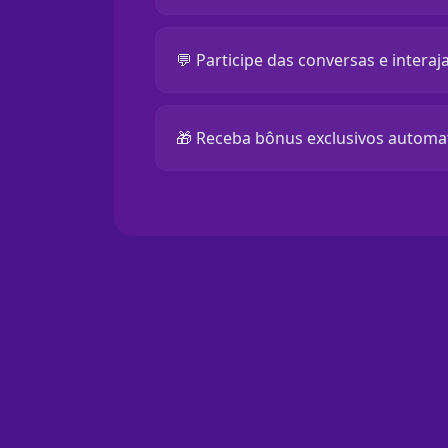
💬 Participe das conversas e interaj
🎁 Receba bônus exclusivos autom