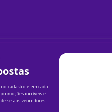
postas
 no cadastro e em cada
 promoções incríveis e
unte-se aos vencedores