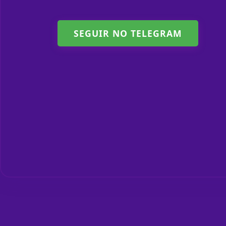
SEGUIR NO TELEGRAM