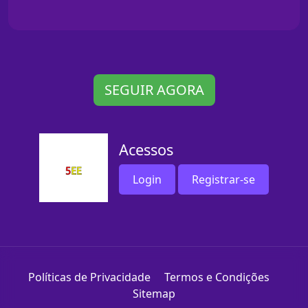
SEGUIR AGORA
Acessos
Login
Registrar-se
Políticas de Privacidade
Termos e Condições
Sitemap