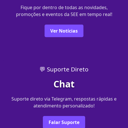
Fique por dentro de todas as novidades,
promoções e eventos da 5EE em tempo real!
Ver Notícias
💬 Suporte Direto
Chat
Suporte direto via Telegram, respostas rápidas e
atendimento personalizado!
Falar Suporte