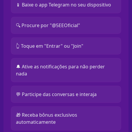
📱 Baixe o app Telegram no seu dispositivo
🔍 Procure por "@5EEOficial"
👆 Toque em "Entrar" ou "Join"
🔔 Ative as notificações para não perder
nada
💬 Participe das conversas e interaja
🎁 Receba bônus exclusivos
automaticamente