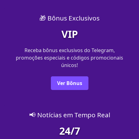
🎁 Bônus Exclusivos
VIP
Receba bônus exclusivos do Telegram,
promoções especiais e códigos promocionais
únicos!
Ver Bônus
📢 Notícias em Tempo Real
24/7