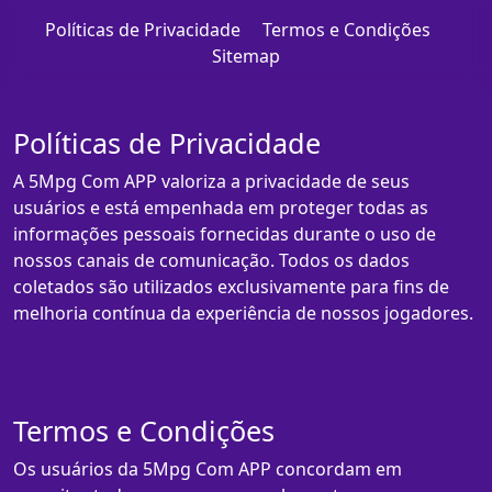
Políticas de Privacidade
Termos e Condições
Sitemap
Políticas de Privacidade
A 5Mpg Com APP valoriza a privacidade de seus
usuários e está empenhada em proteger todas as
informações pessoais fornecidas durante o uso de
nossos canais de comunicação. Todos os dados
coletados são utilizados exclusivamente para fins de
melhoria contínua da experiência de nossos jogadores.
Termos e Condições
Os usuários da 5Mpg Com APP concordam em