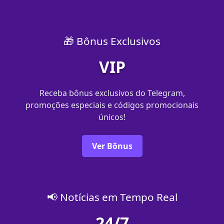
🎁 Bônus Exclusivos
VIP
Receba bônus exclusivos do Telegram,
promoções especiais e códigos promocionais
únicos!
Ver Bônus
📢 Notícias em Tempo Real
24/7