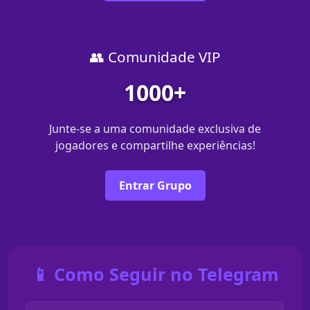
👥 Comunidade VIP
1000+
Junte-se a uma comunidade exclusiva de
jogadores e compartilhe experiências!
Entrar Grupo
📱 Como Seguir no Telegram