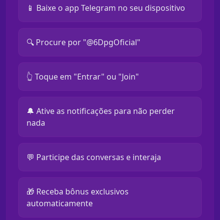
📱 Baixe o app Telegram no seu dispositivo
🔍 Procure por "@6DpgOficial"
👆 Toque em "Entrar" ou "Join"
🔔 Ative as notificações para não perder
nada
💬 Participe das conversas e interaja
🎁 Receba bônus exclusivos
automaticamente