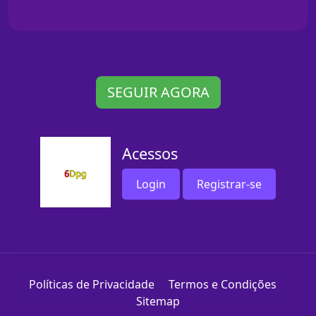
SEGUIR AGORA
Acessos
Login
Registrar-se
Políticas de Privacidade
Termos e Condições
Sitemap