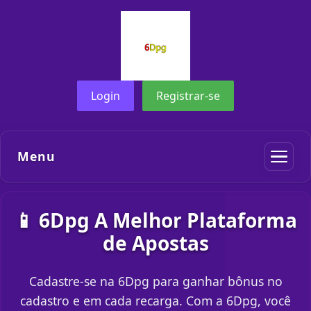
Login
Registrar-se
Menu
📱 6Dpg A Melhor Plataforma
de Apostas
Cadastre-se na 6Dpg para ganhar bônus no
cadastro e em cada recarga. Com a 6Dpg, você