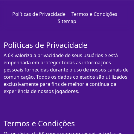
Políticas de Privacidade
Termos e Condições
Sitemap
Políticas de Privacidade
A 6K valoriza a privacidade de seus usuários e está
empenhada em proteger todas as informações
pessoais fornecidas durante o uso de nossos canais de
comunicação. Todos os dados coletados são utilizados
exclusivamente para fins de melhoria contínua da
experiência de nossos jogadores.
Termos e Condições
Os usuários da 6K concordam em respeitar todas as