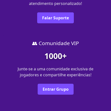
atendimento personalizado!
Falar Suporte
👥 Comunidade VIP
1000+
Junte-se a uma comunidade exclusiva de
jogadores e compartilhe experiências!
Entrar Grupo