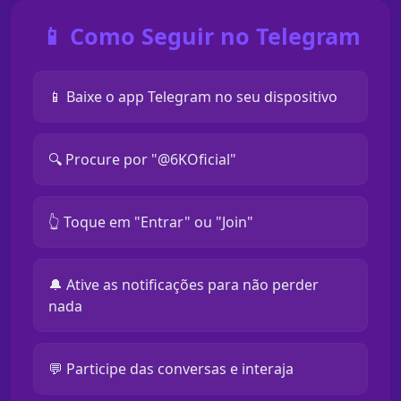
📱 Como Seguir no Telegram
📱 Baixe o app Telegram no seu dispositivo
🔍 Procure por "@6KOficial"
👆 Toque em "Entrar" ou "Join"
🔔 Ative as notificações para não perder
nada
💬 Participe das conversas e interaja