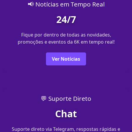
📢 Notícias em Tempo Real
24/7
Fique por dentro de todas as novidades,
promoções e eventos da 6K em tempo real!
Ver Notícias
💬 Suporte Direto
Chat
Suporte direto via Telegram, respostas rápidas e