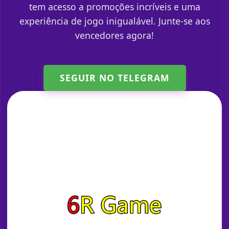
tem acesso a promoções incríveis e uma
experiência de jogo inigualável. Junte-se aos
vencedores agora!
SEGUIR NO TELEGRAM