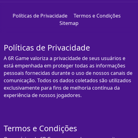
Políticas de Privacidade
Termos e Condições
Sitemap
Políticas de Privacidade
A 6R Game valoriza a privacidade de seus usuários e
está empenhada em proteger todas as informações
pessoais fornecidas durante o uso de nossos canais de
comunicação. Todos os dados coletados são utilizados
exclusivamente para fins de melhoria contínua da
experiência de nossos jogadores.
Termos e Condições