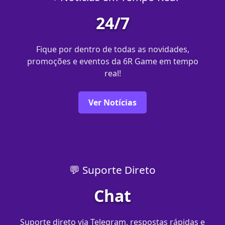
24/7
Fique por dentro de todas as novidades,
promoções e eventos da 6R Game em tempo
real!
Ver Notícias
💬 Suporte Direto
Chat
Suporte direto via Telegram, respostas rápidas e