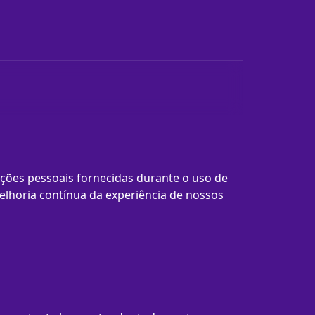
ções pessoais fornecidas durante o uso de
elhoria contínua da experiência de nossos