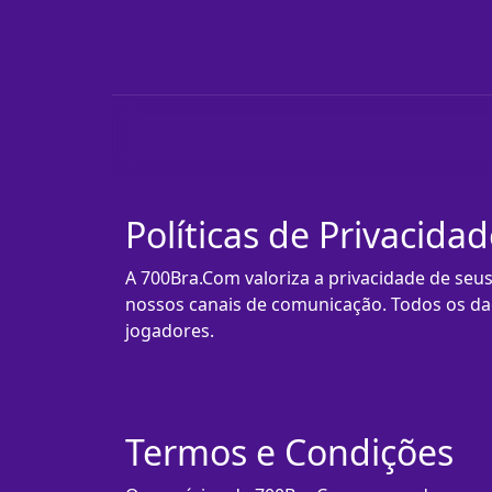
Políticas de Privacida
A 700Bra.Com valoriza a privacidade de se
nossos canais de comunicação. Todos os dad
jogadores.
Termos e Condições