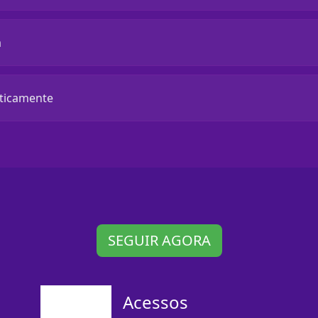
a
aticamente
SEGUIR AGORA
Acessos