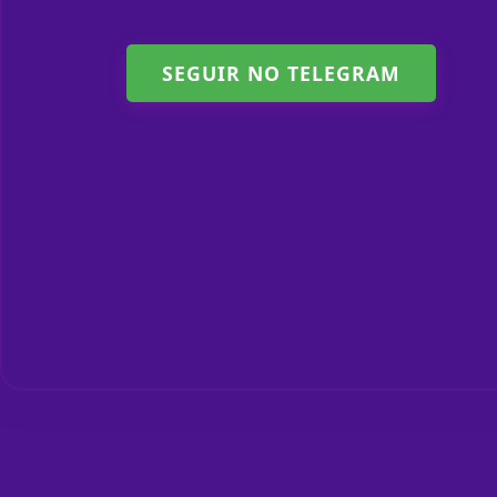
SEGUIR NO TELEGRAM