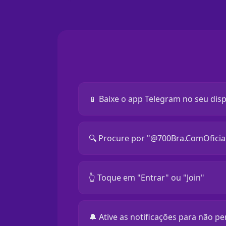
📱 Baixe o app Telegram no seu disp
🔍 Procure por "@700Bra.ComOficia
👆 Toque em "Entrar" ou "Join"
🔔 Ative as notificações para não p