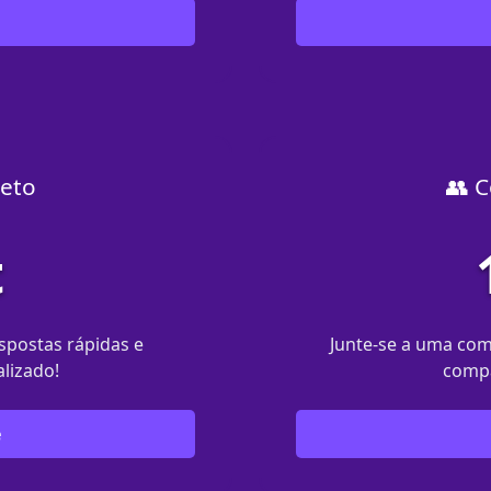
reto
👥 
t
espostas rápidas e
Junte-se a uma com
lizado!
compa
e