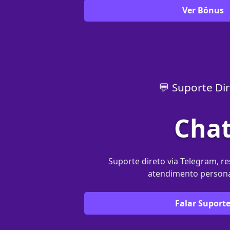
Ver Bônus
💬 Suporte Di
Cha
Suporte direto via Telegram, r
atendimento persona
Falar Suport