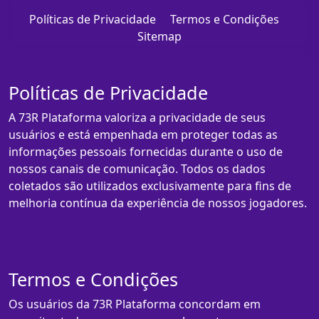
Políticas de Privacidade
Termos e Condições
Sitemap
Políticas de Privacidade
A 73R Plataforma valoriza a privacidade de seus
usuários e está empenhada em proteger todas as
informações pessoais fornecidas durante o uso de
nossos canais de comunicação. Todos os dados
coletados são utilizados exclusivamente para fins de
melhoria contínua da experiência de nossos jogadores.
Termos e Condições
Os usuários da 73R Plataforma concordam em