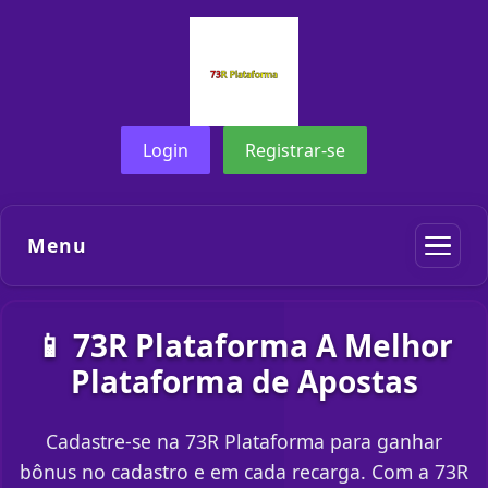
Login
Registrar-se
Menu
📱 73R Plataforma A Melhor
Plataforma de Apostas
Cadastre-se na 73R Plataforma para ganhar
bônus no cadastro e em cada recarga. Com a 73R