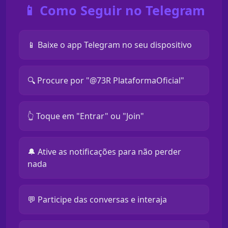
📱 Como Seguir no Telegram
📱 Baixe o app Telegram no seu dispositivo
🔍 Procure por "@73R PlataformaOficial"
👆 Toque em "Entrar" ou "Join"
🔔 Ative as notificações para não perder
nada
💬 Participe das conversas e interaja