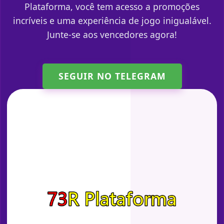
Plataforma, você tem acesso a promoções
incríveis e uma experiência de jogo inigualável.
Junte-se aos vencedores agora!
SEGUIR NO TELEGRAM