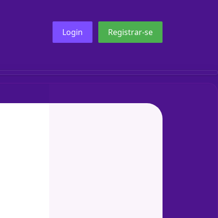
Login
Registrar-se