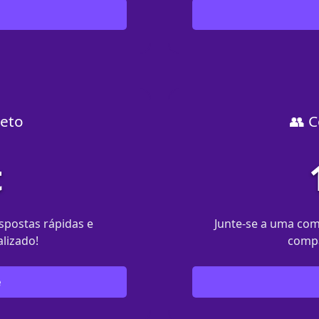
reto
👥 
t
espostas rápidas e
Junte-se a uma com
lizado!
compa
e