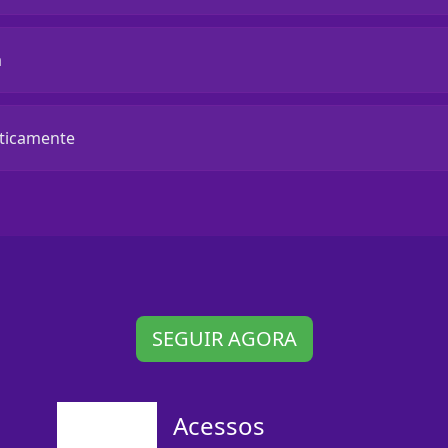
a
aticamente
SEGUIR AGORA
Acessos