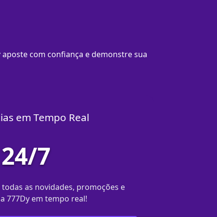
Dy aposte com confiança e demonstre sua
cias em Tempo Real
24/7
e todas as novidades, promoções e
a 777Dy em tempo real!