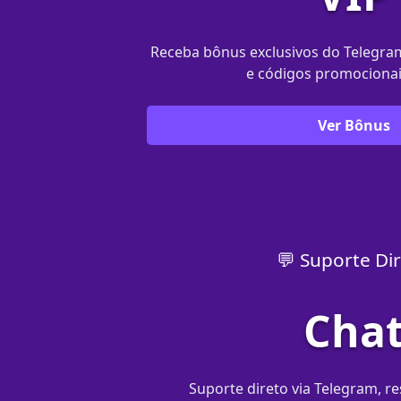
Receba bônus exclusivos do Telegra
e códigos promocionai
Ver Bônus
💬 Suporte Di
Cha
Suporte direto via Telegram, r