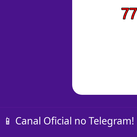
📱 Canal Oficial no Telegram!