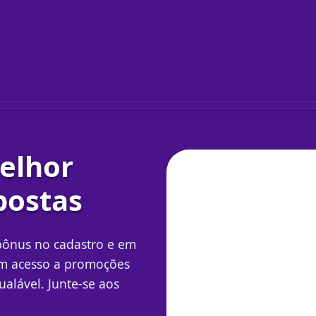
elhor
postas
bônus no cadastro e em
em acesso a promoções
ualável. Junte-se aos