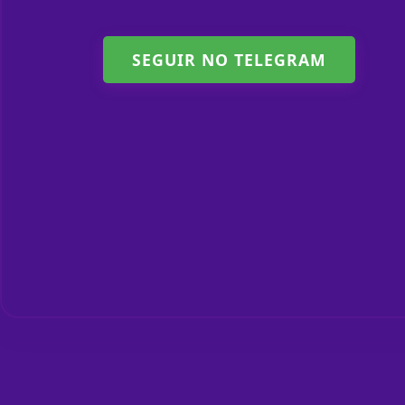
SEGUIR NO TELEGRAM