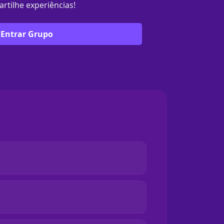
rtilhe experiências!
Entrar Grupo