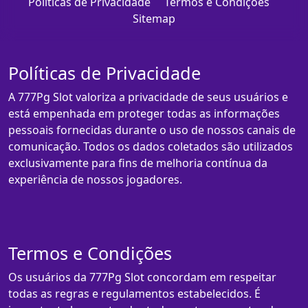
Políticas de Privacidade
Termos e Condições
Sitemap
Políticas de Privacidade
A 777Pg Slot valoriza a privacidade de seus usuários e
está empenhada em proteger todas as informações
pessoais fornecidas durante o uso de nossos canais de
comunicação. Todos os dados coletados são utilizados
exclusivamente para fins de melhoria contínua da
experiência de nossos jogadores.
Termos e Condições
Os usuários da 777Pg Slot concordam em respeitar
todas as regras e regulamentos estabelecidos. É