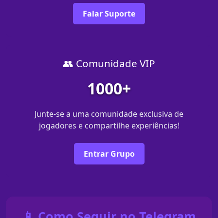
Falar Suporte
👥 Comunidade VIP
1000+
Junte-se a uma comunidade exclusiva de
jogadores e compartilhe experiências!
Entrar Grupo
📱 Como Seguir no Telegram