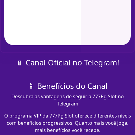
📱 Canal Oficial no Telegram!
📱 Benefícios do Canal
Descubra as vantagens de seguir a 777Pg Slot no
Telegram
O programa VIP da 777Pg Slot oferece diferentes níveis
com benefícios progressivos. Quanto mais você joga,
mais benefícios você recebe.