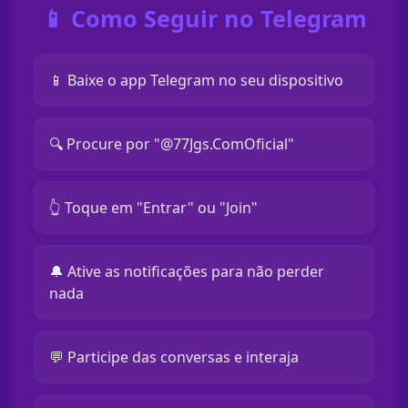
📱 Como Seguir no Telegram
📱 Baixe o app Telegram no seu dispositivo
🔍 Procure por "@77Jgs.ComOficial"
👆 Toque em "Entrar" ou "Join"
🔔 Ative as notificações para não perder
nada
💬 Participe das conversas e interaja