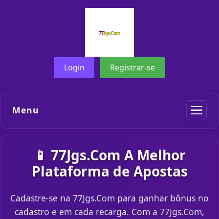
Login
Registrar-se
Menu
📱 77Jgs.Com A Melhor
Plataforma de Apostas
Cadastre-se na 77Jgs.Com para ganhar bônus no
cadastro e em cada recarga. Com a 77Jgs.Com,