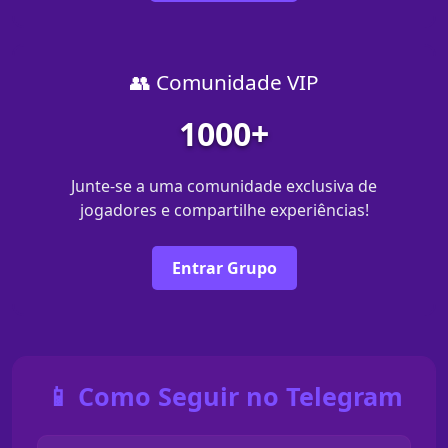
👥 Comunidade VIP
1000+
Junte-se a uma comunidade exclusiva de
jogadores e compartilhe experiências!
Entrar Grupo
📱 Como Seguir no Telegram