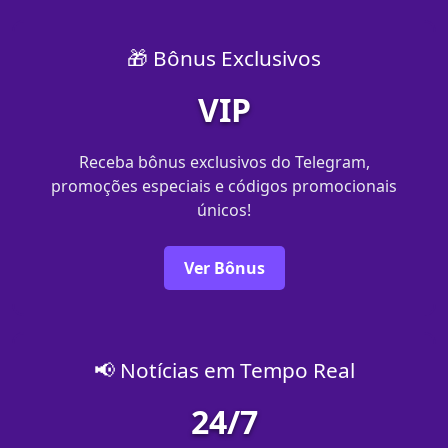
🎁 Bônus Exclusivos
VIP
Receba bônus exclusivos do Telegram,
promoções especiais e códigos promocionais
únicos!
Ver Bônus
📢 Notícias em Tempo Real
24/7