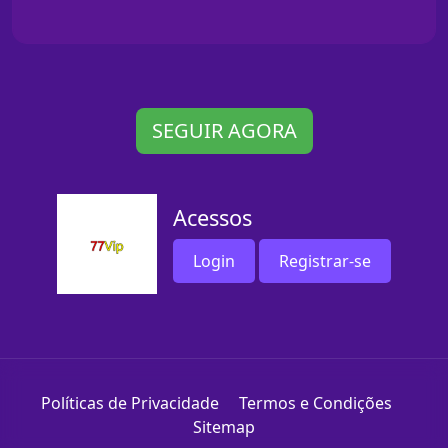
SEGUIR AGORA
Acessos
Login
Registrar-se
Políticas de Privacidade
Termos e Condições
Sitemap