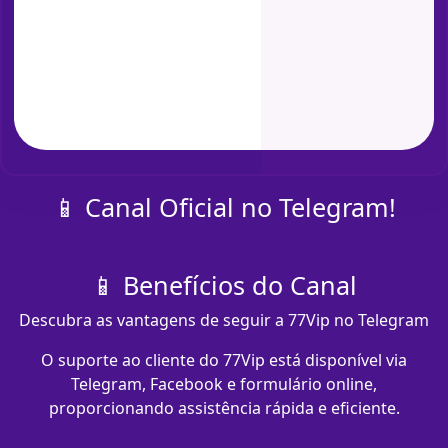
📱 Canal Oficial no Telegram!
📱 Benefícios do Canal
Descubra as vantagens de seguir a 77Vip no Telegram
O suporte ao cliente do 77Vip está disponível via
Telegram, Facebook e formulário online,
proporcionando assistência rápida e eficiente.