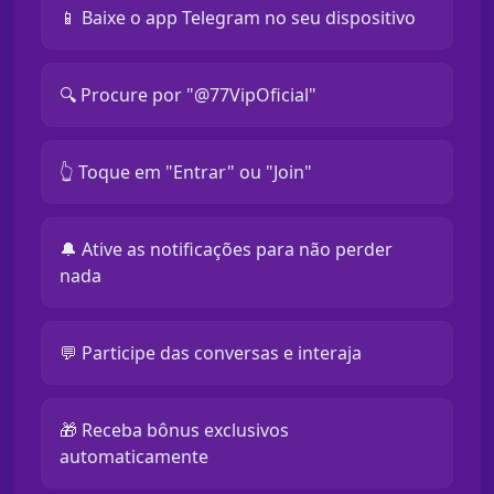
📱 Baixe o app Telegram no seu dispositivo
🔍 Procure por "@77VipOficial"
👆 Toque em "Entrar" ou "Join"
🔔 Ative as notificações para não perder
nada
💬 Participe das conversas e interaja
🎁 Receba bônus exclusivos
automaticamente