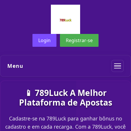
Login
Registrar-se
Menu
📱 789Luck A Melhor
Plataforma de Apostas
Cadastre-se na 789Luck para ganhar bônus no
cadastro e em cada recarga. Com a 789Luck, você