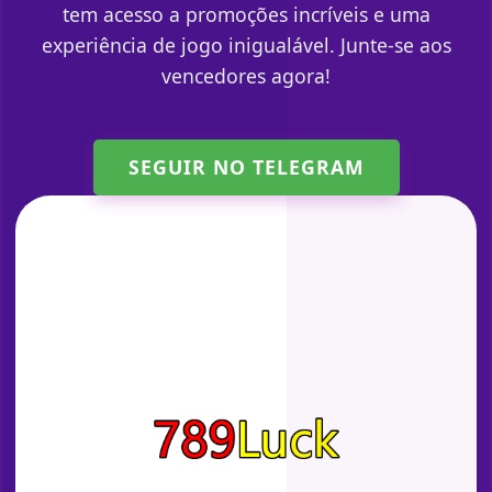
tem acesso a promoções incríveis e uma
experiência de jogo inigualável. Junte-se aos
vencedores agora!
SEGUIR NO TELEGRAM