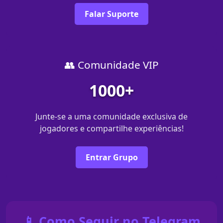
Falar Suporte
👥 Comunidade VIP
1000+
Junte-se a uma comunidade exclusiva de
jogadores e compartilhe experiências!
Entrar Grupo
📱 Como Seguir no Telegram