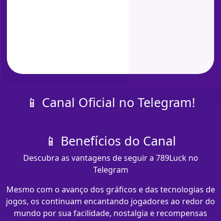
📱 Canal Oficial no Telegram!
📱 Benefícios do Canal
Descubra as vantagens de seguir a 789Luck no
Telegram
Mesmo com o avanço dos gráficos e das tecnologias de
jogos, os continuam encantando jogadores ao redor do
mundo por sua facilidade, nostalgia e recompensas