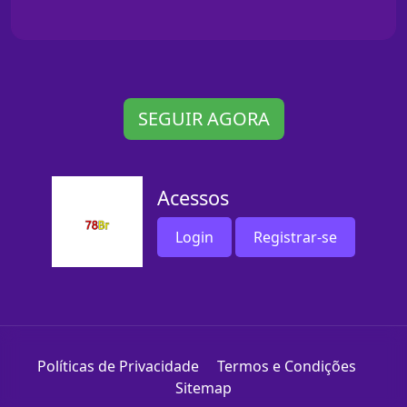
SEGUIR AGORA
Acessos
Login
Registrar-se
Políticas de Privacidade
Termos e Condições
Sitemap