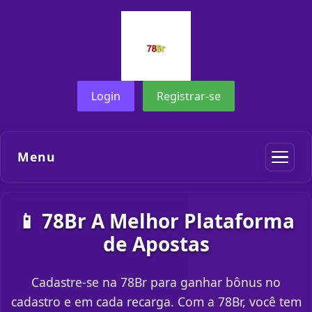
Login
Registrar-se
Menu
📱 78Br A Melhor Plataforma
de Apostas
Cadastre-se na 78Br para ganhar bônus no
cadastro e em cada recarga. Com a 78Br, você tem