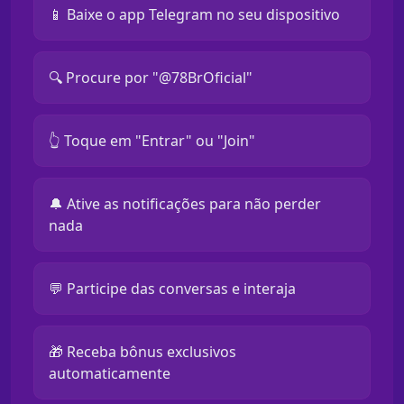
📱 Baixe o app Telegram no seu dispositivo
🔍 Procure por "@78BrOficial"
👆 Toque em "Entrar" ou "Join"
🔔 Ative as notificações para não perder
nada
💬 Participe das conversas e interaja
🎁 Receba bônus exclusivos
automaticamente