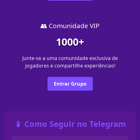
👥 Comunidade VIP
1000+
Junte-se a uma comunidade exclusiva de
jogadores e compartilhe experiências!
Entrar Grupo
📱 Como Seguir no Telegram