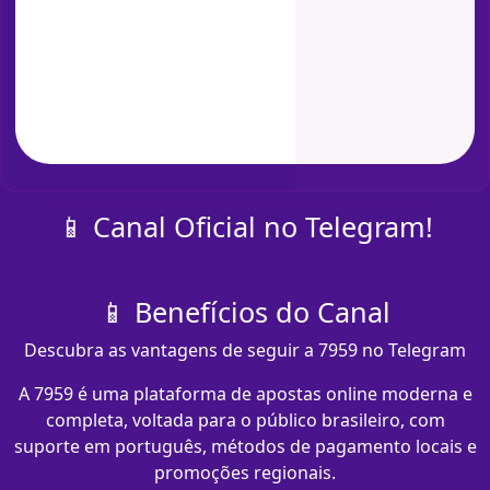
📱 Canal Oficial no Telegram!
📱 Benefícios do Canal
Descubra as vantagens de seguir a 7959 no Telegram
A 7959 é uma plataforma de apostas online moderna e
completa, voltada para o público brasileiro, com
suporte em português, métodos de pagamento locais e
promoções regionais.