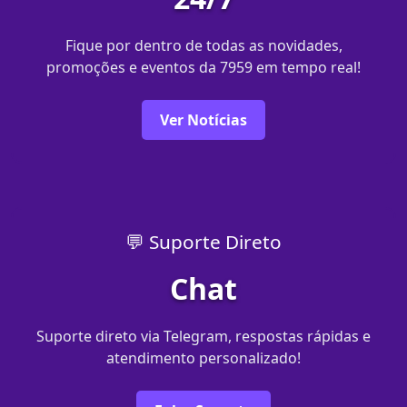
Fique por dentro de todas as novidades,
promoções e eventos da 7959 em tempo real!
Ver Notícias
💬 Suporte Direto
Chat
Suporte direto via Telegram, respostas rápidas e
atendimento personalizado!