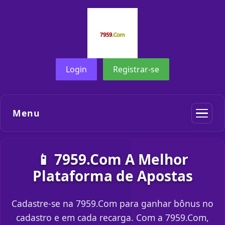
Login
Registrar-se
Menu
📱 7959.Com A Melhor
Plataforma de Apostas
Cadastre-se na 7959.Com para ganhar bônus no
cadastro e em cada recarga. Com a 7959.Com,