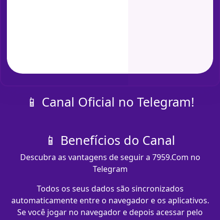
📱 Canal Oficial no Telegram!
📱 Benefícios do Canal
Descubra as vantagens de seguir a 7959.Com no
Telegram
Todos os seus dados são sincronizados
automaticamente entre o navegador e os aplicativos.
Se você jogar no navegador e depois acessar pelo