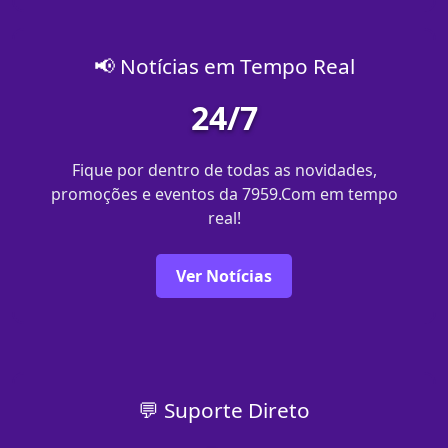
📢 Notícias em Tempo Real
24/7
Fique por dentro de todas as novidades,
promoções e eventos da 7959.Com em tempo
real!
Ver Notícias
💬 Suporte Direto