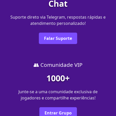
Chat
Suporte direto via Telegram, respostas rápidas e
atendimento personalizado!
Falar Suporte
👥 Comunidade VIP
1000+
Junte-se a uma comunidade exclusiva de
jogadores e compartilhe experiências!
Entrar Grupo