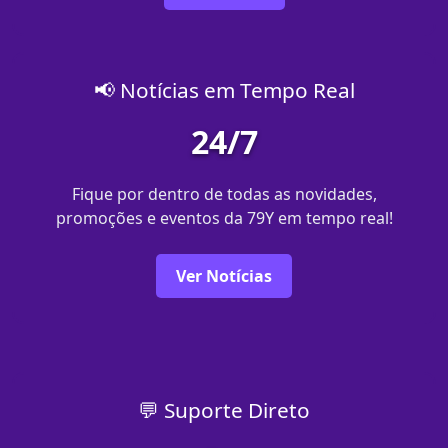
📢 Notícias em Tempo Real
24/7
Fique por dentro de todas as novidades,
promoções e eventos da 79Y em tempo real!
Ver Notícias
💬 Suporte Direto