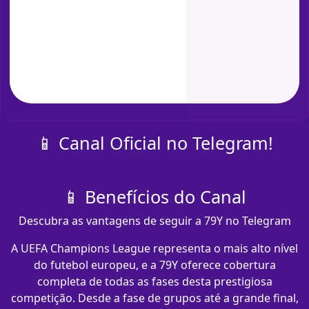
📱 Canal Oficial no Telegram!
📱 Benefícios do Canal
Descubra as vantagens de seguir a 79Y no Telegram
A UEFA Champions League representa o mais alto nível
do futebol europeu, e a 79Y oferece cobertura
completa de todas as fases desta prestigiosa
competição. Desde a fase de grupos até a grande final,