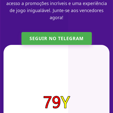
acesso a promoções incríveis e uma experiência
de jogo inigualável. Junte-se aos vencedores
agora!
SEGUIR NO TELEGRAM