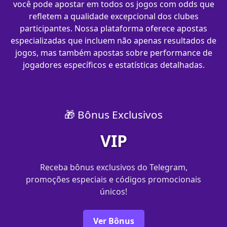
você pode apostar em todos os jogos com odds que
refletem a qualidade excepcional dos clubes
participantes. Nossa plataforma oferece apostas
especializadas que incluem não apenas resultados de
jogos, mas também apostas sobre performance de
jogadores específicos e estatísticas detalhadas.
🎁 Bônus Exclusivos
VIP
Receba bônus exclusivos do Telegram,
promoções especiais e códigos promocionais
únicos!
Ver Bônus