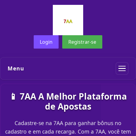
Login
Registrar-se
Menu
📱 7AA A Melhor Plataforma
de Apostas
Cadastre-se na 7AA para ganhar bônus no
cadastro e em cada recarga. Com a 7AA, você tem