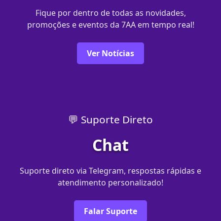
Fique por dentro de todas as novidades,
promoções e eventos da 7AA em tempo real!
Ver Notícias
💬 Suporte Direto
Chat
Suporte direto via Telegram, respostas rápidas e
atendimento personalizado!
Falar Suporte