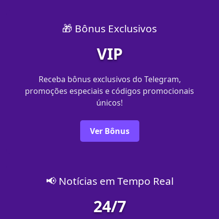
🎁 Bônus Exclusivos
VIP
Receba bônus exclusivos do Telegram,
promoções especiais e códigos promocionais
únicos!
Ver Bônus
📢 Notícias em Tempo Real
24/7