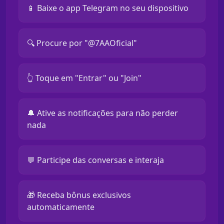
📱 Baixe o app Telegram no seu dispositivo
🔍 Procure por "@7AAOficial"
👆 Toque em "Entrar" ou "Join"
🔔 Ative as notificações para não perder
nada
💬 Participe das conversas e interaja
🎁 Receba bônus exclusivos
automaticamente