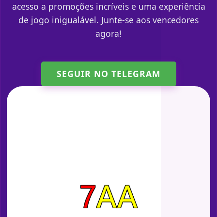
acesso a promoções incríveis e uma experiência
de jogo inigualável. Junte-se aos vencedores
agora!
SEGUIR NO TELEGRAM