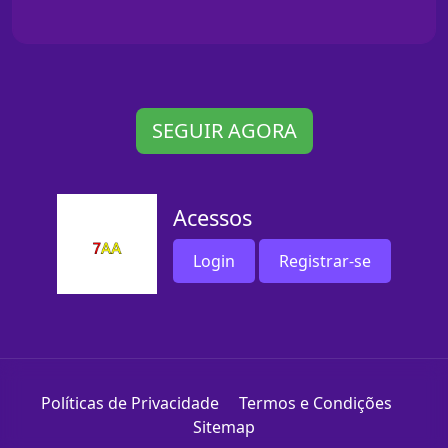
SEGUIR AGORA
Acessos
Login
Registrar-se
Políticas de Privacidade
Termos e Condições
Sitemap