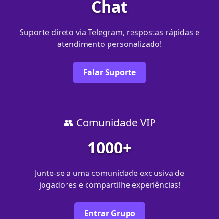
Chat
Suporte direto via Telegram, respostas rápidas e
atendimento personalizado!
Falar Suporte
👥 Comunidade VIP
1000+
Junte-se a uma comunidade exclusiva de
jogadores e compartilhe experiências!
Entrar Grupo