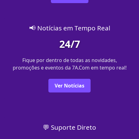
📢 Notícias em Tempo Real
24/7
Fique por dentro de todas as novidades,
promoções e eventos da 7A.Com em tempo real!
Ver Notícias
💬 Suporte Direto