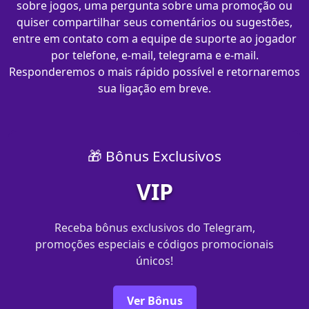
sobre jogos, uma pergunta sobre uma promoção ou
quiser compartilhar seus comentários ou sugestões,
entre em contato com a equipe de suporte ao jogador
por telefone, e-mail, telegrama e e-mail.
Responderemos o mais rápido possível e retornaremos
sua ligação em breve.
🎁 Bônus Exclusivos
VIP
Receba bônus exclusivos do Telegram,
promoções especiais e códigos promocionais
únicos!
Ver Bônus