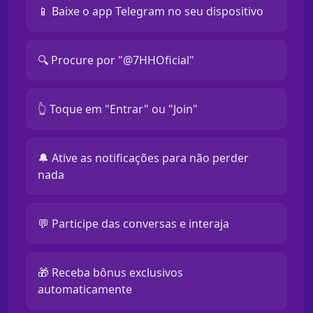
📱 Baixe o app Telegram no seu dispositivo
🔍 Procure por "@7HHOficial"
👆 Toque em "Entrar" ou "Join"
🔔 Ative as notificações para não perder
nada
💬 Participe das conversas e interaja
🎁 Receba bônus exclusivos
automaticamente