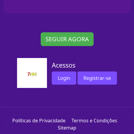
SEGUIR AGORA
Acessos
Login
Registrar-se
Políticas de Privacidade
Termos e Condições
Sitemap