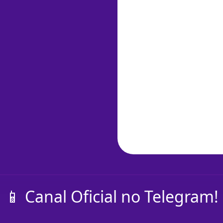
📱 Canal Oficial no Telegram!