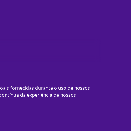
soais fornecidas durante o uso de nossos
 contínua da experiência de nossos