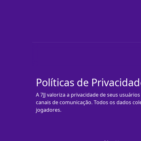
Políticas de Privacida
A 7JJ valoriza a privacidade de seus usuár
canais de comunicação. Todos os dados cole
jogadores.