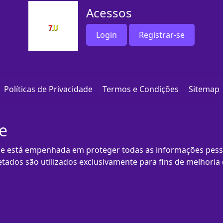
Acessos
Login
Registrar-se
Políticas de Privacidade
Termos e Condições
Sitemap
de
ios e está empenhada em proteger todas as informações pes
tados são utilizados exclusivamente para fins de melhoria