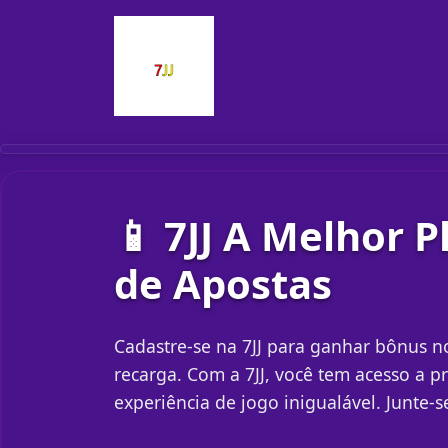
📱 7JJ A Melhor 
de Apostas
Cadastre-se na 7JJ para ganhar bônus n
recarga. Com a 7JJ, você tem acesso a p
experiência de jogo inigualável. Junte-