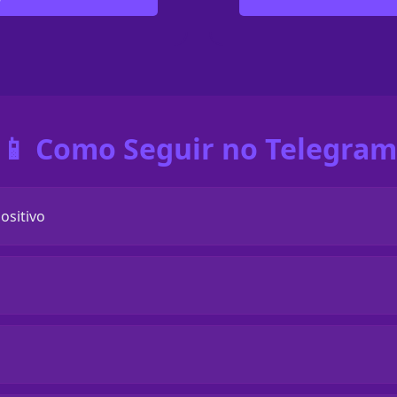
📱 Como Seguir no Telegram
ositivo