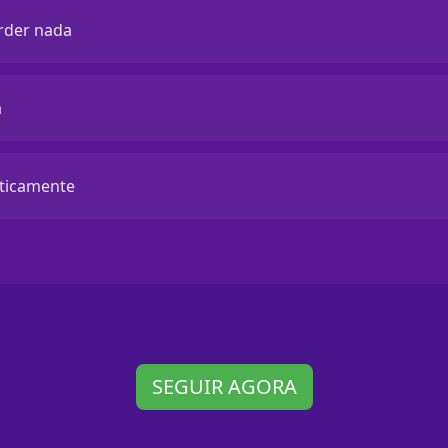
erder nada
a
aticamente
SEGUIR AGORA