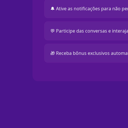
🔔 Ative as notificações para não p
💬 Participe das conversas e interaj
🎁 Receba bônus exclusivos autom