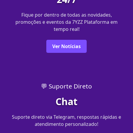
Fique por dentro de todas as novidades,
promoções e eventos da 7YZZ Plataforma em
tempo real!
Ver Notícias
💬 Suporte Direto
Chat
Suporte direto via Telegram, respostas rápidas e
atendimento personalizado!