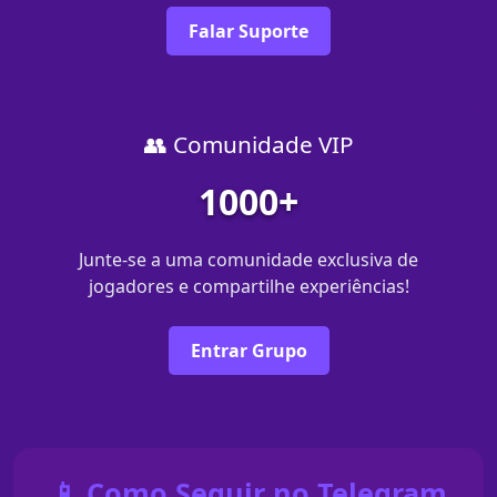
Falar Suporte
👥 Comunidade VIP
1000+
Junte-se a uma comunidade exclusiva de
jogadores e compartilhe experiências!
Entrar Grupo
📱 Como Seguir no Telegram