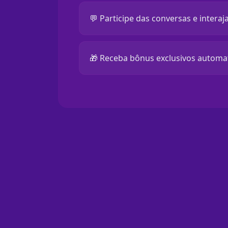
💬 Participe das conversas e interaj
🎁 Receba bônus exclusivos autom