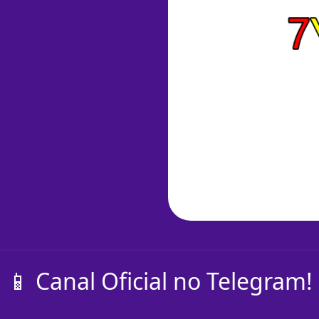
📱 Canal Oficial no Telegram!