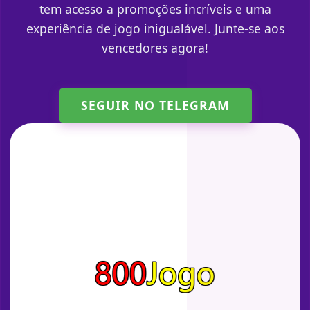
tem acesso a promoções incríveis e uma
experiência de jogo inigualável. Junte-se aos
vencedores agora!
SEGUIR NO TELEGRAM