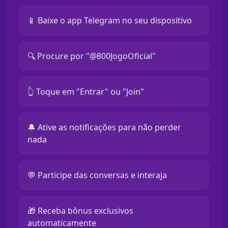
📱 Baixe o app Telegram no seu dispositivo
🔍 Procure por "@800JogoOficial"
👆 Toque em "Entrar" ou "Join"
🔔 Ative as notificações para não perder
nada
💬 Participe das conversas e interaja
🎁 Receba bônus exclusivos
automaticamente