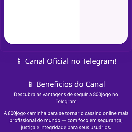
📱 Canal Oficial no Telegram!
📱 Benefícios do Canal
Descubra as vantagens de seguir a 800Jogo no
Telegram
A 800Jogo caminha para se tornar o cassino online mais
profissional do mundo — com foco em segurança,
justiça e integridade para seus usuários.