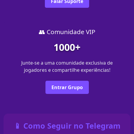
Falar Suporte
👥 Comunidade VIP
1000+
Junte-se a uma comunidade exclusiva de
jogadores e compartilhe experiências!
Entrar Grupo
📱 Como Seguir no Telegram