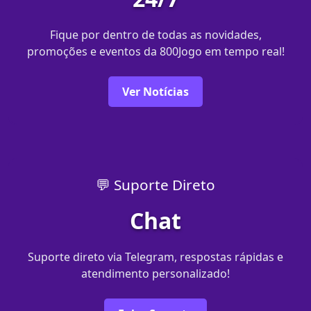
Fique por dentro de todas as novidades,
promoções e eventos da 800Jogo em tempo real!
Ver Notícias
💬 Suporte Direto
Chat
Suporte direto via Telegram, respostas rápidas e
atendimento personalizado!