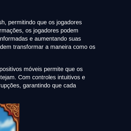
sh, permitindo que os jogadores
formações, os jogadores podem
s informadas e aumentando suas
podem transformar a maneira como os
spositivos móveis permite que os
tejam. Com controles intuitivos e
rrupções, garantindo que cada