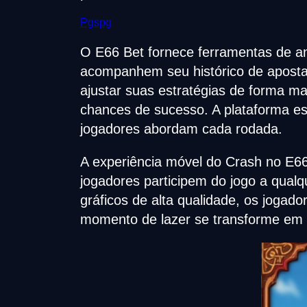
Pgspg
O E66 Bet fornece ferramentas de aná
acompanhem seu histórico de aposta
ajustar suas estratégias de forma m
chances de sucesso. A plataforma es
jogadores abordam cada rodada.
A experiência móvel do Crash no E66 
jogadores participem do jogo a qualq
gráficos de alta qualidade, os joga
momento de lazer se transforme em u