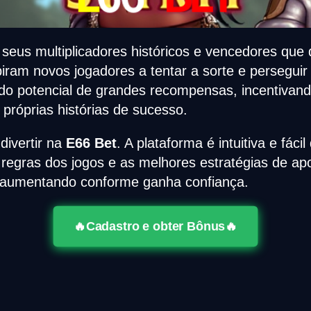
seus multiplicadores históricos e vencedores que 
iram novos jogadores a tentar a sorte e perseguir 
do potencial de grandes recompensas, incentivan
próprias histórias de sucesso.
divertir na
E66 Bet
. A plataforma é intuitiva e fáci
 regras dos jogos e as melhores estratégias de ap
 aumentando conforme ganha confiança.
🔥Cadastro e obter Bônus🔥