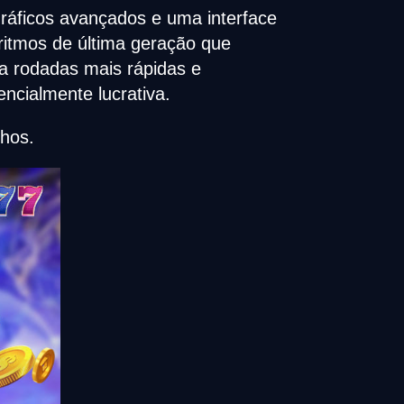
gráficos avançados e uma interface
oritmos de última geração que
a rodadas mais rápidas e
ncialmente lucrativa.
nhos.