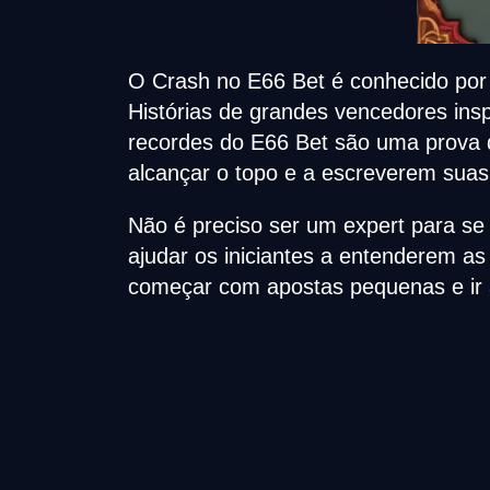
O Crash no E66 Bet é conhecido por 
Histórias de grandes vencedores insp
recordes do E66 Bet são uma prova 
alcançar o topo e a escreverem suas 
Não é preciso ser um expert para se 
ajudar os iniciantes a entenderem as
começar com apostas pequenas e ir