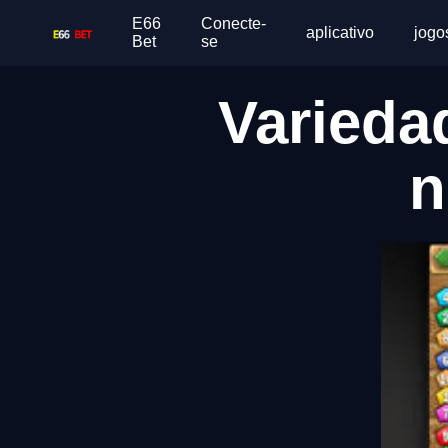
E66
Conecte-
aplicativo
jogo
Bet
se
Varieda
n