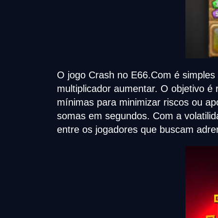
O jogo Crash no E66.Com é simples 
multiplicador aumentar. O objetivo é 
mínimas para minimizar riscos ou ap
somas em segundos. Com a volatilida
entre os jogadores que buscam adre