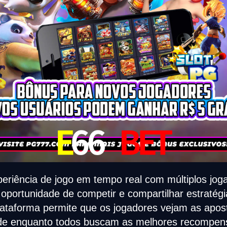
eriência de jogo em tempo real com múltiplos jo
 oportunidade de competir e compartilhar estratég
ataforma permite que os jogadores vejam as apost
e enquanto todos buscam as melhores recompen