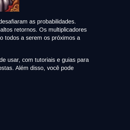
desafiaram as probabilidades.
altos retornos. Os multiplicadores
do todos a serem os próximos a
l de usar, com tutoriais e guias para
ostas. Além disso, você pode